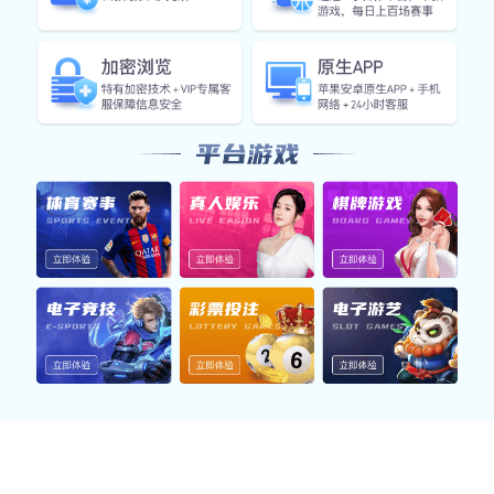
服支持与数据同步，致力于打造值得信赖的观赛首选平台。
五大核心功能 · 场景整
合
从赛事直播到多端互动，构建j9官网入口生态闭环
体育赛事直播
同步覆盖全球重要赛事，配备高清信号源与
多语言解说选项。用户可通过九游·官方J9