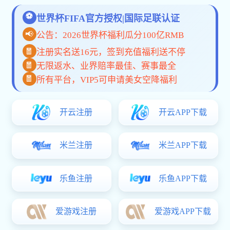
手机App
网页版
关于j9官网入口
j9官网入口是专注于体育赛事直播与互动体验的创新平台，致力
于为全球用户带来高速、安全与多样化的观赛服务体验，覆盖多
语种、多终端、多场景。