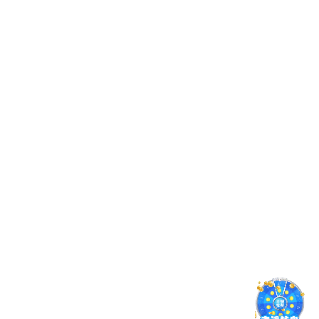
全平台接入j9官网入口内容系统，支持
PC、APP、移动 H5，无论你在何处，赛事
内容触手可及。